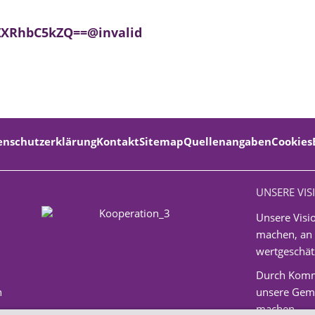
RhbC5kZQ==@invalid
enschutzerklärung
Kontakt
Sitemap
Quellenangaben
Cookies
UNSERE VIS
Unsere Visio
machen, an 
wertgeschätz
Durch Komm
n
unsere Geme
machen.