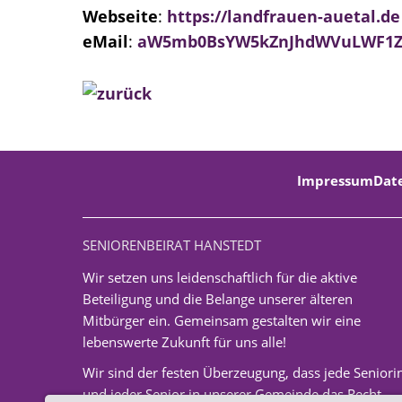
Webseite
:
https://landfrauen-auetal.de
eMail
:
aW5mb0BsYW5kZnJhdWVuLWF1ZX
Impressum
Dat
SENIORENBEIRAT HANSTEDT
Wir setzen uns leidenschaftlich für die aktive
Beteiligung und die Belange unserer älteren
Mitbürger ein. Gemeinsam gestalten wir eine
lebenswerte Zukunft für uns alle!
Wir sind der festen Überzeugung, dass jede Seniori
und jeder Senior in unserer Gemeinde das Recht