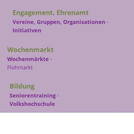
Engagement, Ehrenamt
Vereine, Gruppen, Organisationen
-
Initiativen
Wochenmarkt
Wochenmärkte
-
Flohmarkt
Bildung
Seniorentraining
-
Volkshochschule