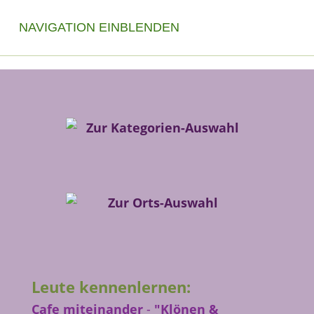
NAVIGATION EINBLENDEN
Leute kennenlernen:
Cafe miteinander
-
"Klönen &