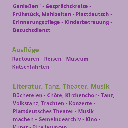
Genießen"
-
Gesprächskreise
-
Frühstück, Mahlzeiten
-
Plattdeutsch
-
Erinnerungspflege
-
Kinderbetreuung
-
Besuchsdienst
Ausflüge
Radtouren
-
Reisen
-
Museum
-
Kutschfahrten
Literatur, Tanz, Theater, Musik
Büchereien
-
Chöre, Kirchenchor
-
Tanz,
Volkstanz, Trachten
-
Konzerte
-
Plattdeutsches Theater
-
Musik
machen
-
Gemeindearchiv
-
Kino
-
Kunst
- Bibellesungen