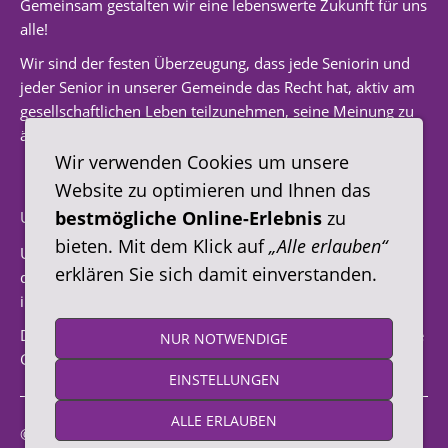
Gemeinsam gestalten wir eine lebenswerte Zukunft für uns
alle!
Wir sind der festen Überzeugung, dass jede Seniorin und
jeder Senior in unserer Gemeinde das Recht hat, aktiv am
gesellschaftlichen Leben teilzunehmen, seine Meinung zu
äußern und dabei unterstützt zu werden.
Wir verwenden Cookies um unsere
Website zu optimieren und Ihnen das
bestmögliche Online-Erlebnis
zu
UNSERE VISION FÜR DIE ZUKUNFT
bieten. Mit dem Klick auf
„Alle erlauben“
Unsere Vision ist es, Hanstedt zu einem Ort zu machen, an
erklären Sie sich damit einverstanden.
dem sich alle Seniorinnen und Senioren wertgeschätzt,
integriert und unterstützt fühlen.
Durch Kommunikation und Transparenz wollen wir unsere
NUR NOTWENDIGE
Gemeinde zu einem Vorbild für andere Orte machen.
EINSTELLUNGEN
ALLE ERLAUBEN
© 2026 Seniorenbeirat Hanstedt