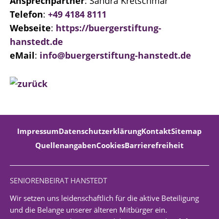
Ansprechpartner
: Sandra Kretschmar
Telefon
:
+49 4184 8111
Webseite
:
https://buergerstiftung-
hanstedt.de
eMail
:
info@buergerstiftung-hanstedt.de
Impressum
Datenschutzerklärung
Kontakt
Sitemap
Quellenangaben
Cookies
Barrierefreiheit
SENIORENBEIRAT HANSTEDT
Wir setzen uns leidenschaftlich für die aktive Beteiligung
und die Belange unserer älteren Mitbürger ein.